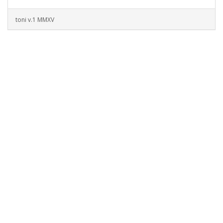
toni v.1 MMXV