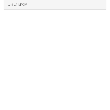
toni v.1 MMXV