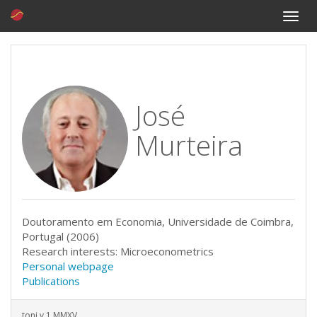
Toggle
naviga
José
Murteira
Doutoramento em Economia, Universidade de Coimbra,
Portugal (2006)
Research interests: Microeconometrics
Personal webpage
Publications
toni v.1 MMXV