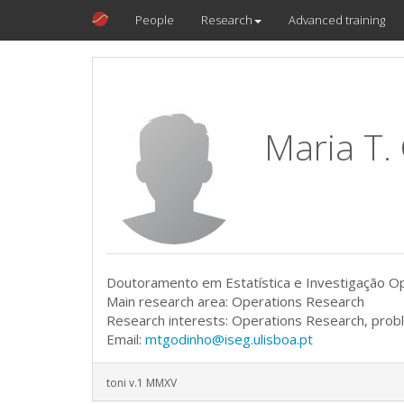
People
Research
Advanced training
Maria T.
Doutoramento em Estatística e Investigação Ope
Main research area: Operations Research
Research interests: Operations Research, prob
Email:
mtgodinho@iseg.ulisboa.pt
toni v.1 MMXV