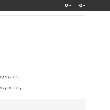
tugal (2011)
r programming